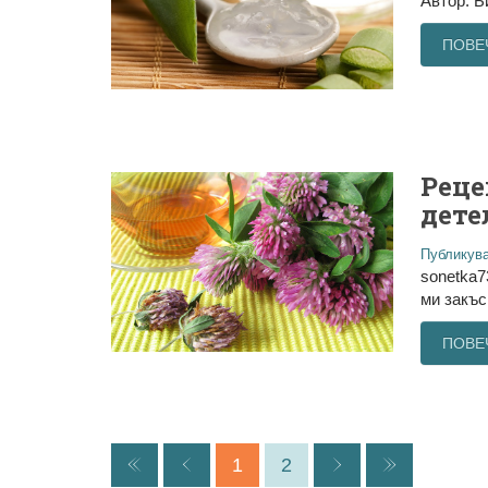
Автор: Би
ПОВЕ
Реце
дете
Публикува
sonetka7
ми закъс
ПОВЕ
1
2