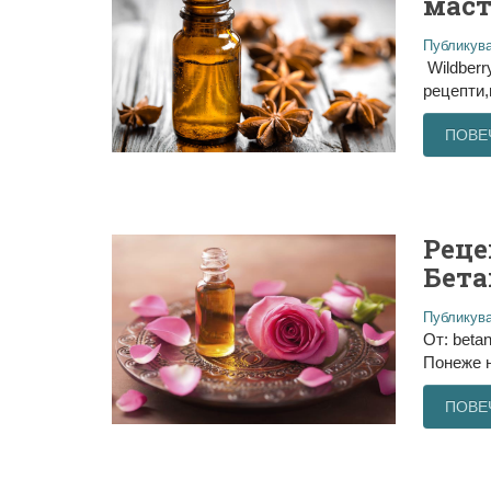
маст
Публикува
Wildberr
рецепти,
ПОВЕ
Реце
Бета
Публикува
От: beta
Понеже н
ПОВЕ