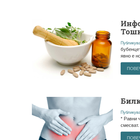
Инфо
Тош
Публикува
бyбeнцe
явно е но
ПОВЕ
Билк
Публикува
* Равни 
смесват.
ПОВЕ